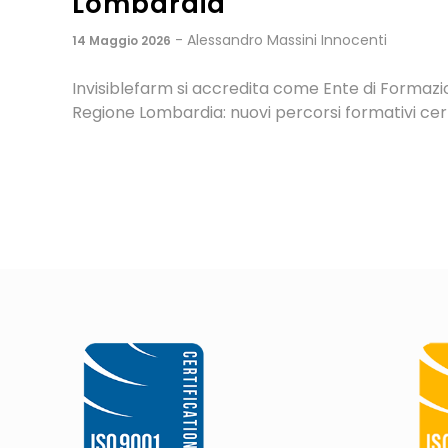
di Brescia
- Alessandro Massini Innocenti
27 Giugno 2025
Invisiblefarm e UPIA siglano una convenzione per 
Provincia di Brescia una piattaforma e-learning 
formazione del personale sanitario. Un passo inn