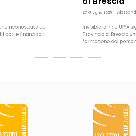
Invisiblefarm crea la f
Romagna. Un progetto p
offrire alle RSA della
più.
condivisa per la
ovativo verso u...