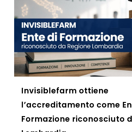
Invisiblefarm al convegno 
centro, una nuova propost
formazione delle RSA della