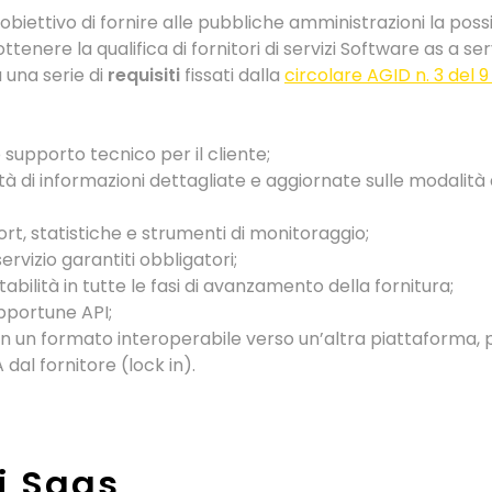
l’obiettivo di fornire alle pubbliche amministrazioni la possi
ottenere la qualifica di fornitori di servizi Software as a se
 una serie di
requisiti
fissati dalla
circolare AGID n. 3 del 9
o supporto tecnico per il cliente;
ità di informazioni dettagliate e aggiornate sulle modalità 
port, statistiche e strumenti di monitoraggio;
servizio garantiti obbligatori;
tabilità in tutte le fasi di avanzamento della fornitura;
pportune API;
 in un formato interoperabile verso un’altra piattaforma, per
dal fornitore (lock in).
zi Saas