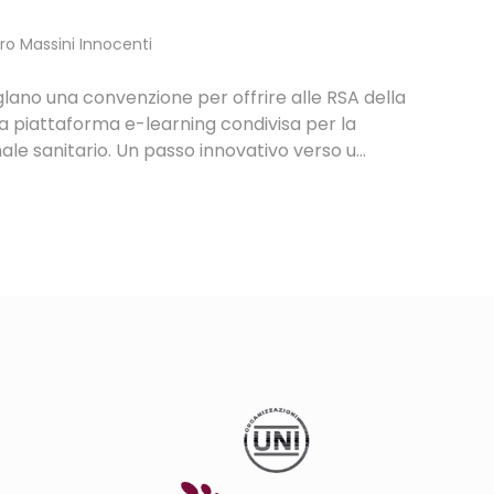
ormazione sanitaria e-learning per l’Emilia-
er oltre 68.000 operatori sanitari. Scopri di