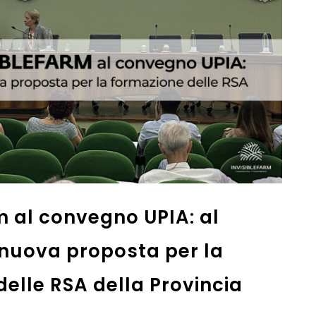
m si aggiudica la
e-learning del personale
ell’Emilia-Romagna
ro Massini Innocenti