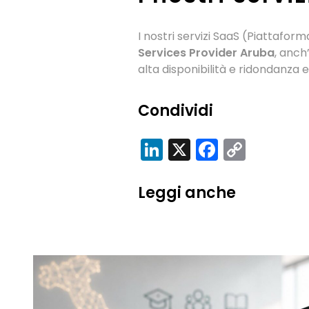
I nostri servizi SaaS (Piattafo
Services Provider Aruba
, anch
alta disponibilità e ridondanza
Condividi
LinkedIn
X
Facebo
Copy
Link
Leggi anche