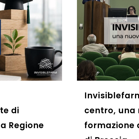
UPIA: al
Invisiblefar
a per la
formazione 
 Provincia
sanitario d
- Alessand
15 Maggio 2025