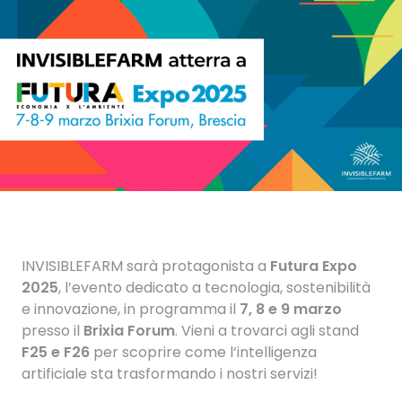
INVISIBLEFARM sarà protagonista a
Futura Expo
2025
, l’evento dedicato a tecnologia, sostenibilità
e innovazione, in programma il
7, 8 e 9 marzo
presso il
Brixia Forum
. Vieni a trovarci agli stand
F25 e F26
per scoprire come l’intelligenza
artificiale sta trasformando i nostri servizi!