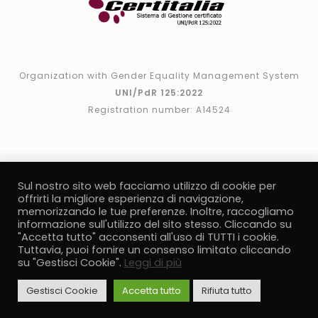
Organization with Gender Equality Management System
UNI/PdR 125:2022
Registration number: A14524
Sul nostro sito web facciamo utilizzo di cookie per
offrirti la migliore esperienza di navigazione,
memorizzando le tue preferenze. Inoltre, raccogliamo
informazione sull'utilizzo del sito stesso. Cliccando su
"Accetta tutto" acconsenti all'uso di TUTTI i cookie.
P.I. 02541180986
Tuttavia, puoi fornire un consenso limitato cliccando
su "Gestisci Cookie".
Leggi di più
Note legali
Informativa Privacy
Brouchure Parita di
Genere
Politica della qualità e parità di genere
Gestisci Cookie
Accetta tutto
Rifiuta tutto
Trasparenza