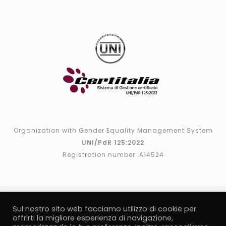
Organization with Gender Equality Management System
UNI/PdR 125:2022
Registration number: A14524
Sul nostro sito web facciamo utilizzo di cookie per
offrirti la migliore esperienza di navigazione,