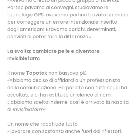
«Avevamo creato un piccolo gruppo di ricerca.
Partecipavamo ai convegni, studiavamo le
tecnologie GPS, avevamo perfino trovato un modo
per correggere un errore intenzionale inserito
dagli americani. Eravamo carichi, determinati,
convinti di poter fare la differenza.»
La svolta: cambiare pelle e diventare
Invisiblefarm
Il nome
Topotek
non bastava più.
«Abbiamo deciso di affidarci a un professionista
della comunicazione. Ha parlato con tutti noi, ci ha
ascoltati, e ci ha restituito un elenco di nomi.
L’abbiamo scelto insieme: così è arrivata la nascita
di
Invisiblefarm
».
Un nome che racchiude tutto:
«Lavorare con sostanza anche fuori dai riflettori.