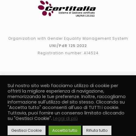
Organization with Gender Equality Management System
UNI/PdR 125:2022
Registration number: A14524
Sul nostro sito web facciamo utilizzo di cookie per
offrirti la migliore esperienza di navigazione,
memorizzando le tue preferenze. Inoltre, raccogliamo
informazione sull'utilizzo del sito stesso. Cliccando su
"Accetta tutto" acconsenti all'uso di TUTTI i cookie.
P.I. 02541180986
Tuttavia, puoi fornire un consenso limitato cliccando
su "Gestisci Cookie".
Leggi di più
Note legali
Informativa Privacy
Brouchure Parita di
Genere
Politica della qualità e parità di genere
Gestisci Cookie
Accetta tutto
Rifiuta tutto
Trasparenza